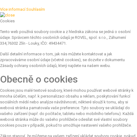
Více informací
Souhlasím
Cookies
Tento web používá soubory cookie a z hlediska zákona se jedná o osobní
údaje. Správcem těchto osobních údajů je ROVEL, spol. s r.o., Záhumení
334,76302 Zlín - Louky, IČO: 49434471.
Další detailní informace o tom, jak nás můžete kontaktovat a jak
zpracováváme osobní údaje (včetně cookies), se dozvíte v dokumentu
Zásady ochrany osobních údajů, který najdete na našem webu.
Obecně o cookies
Cookies jsou malé textové soubory, které mohou používat webové stránky k
mnoha účelům, např. k personalizaci obsahu a reklam, poskytování funkcí
sociálních médií nebo analýze návštěvnosti, některé slouží k tomu, aby si
webová stránka pamatovala vaše preference. Tyto soubory se ukládají do
vašeho zařízení (např. do počítače, tabletu nebo mobilního telefonu). Každá
webová stránka může do vašeho prohlížeče odesílat své vlastní soubory
cookies pouze v případě, pokud to umožňuje nastavení vašeho prohlížeče.
Zákon stanoví, že můžeme na vašem zařízení ukládat soubory cookie, pokud