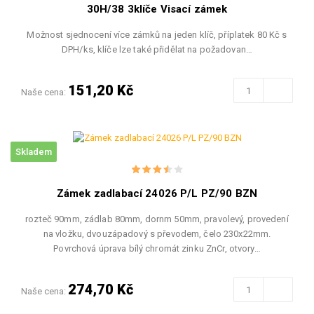
30H/38 3klíče Visací zámek
Možnost sjednocení více zámků na jeden klíč, příplatek 80 Kč s
DPH/ks, klíče lze také přidělat na požadovan…
151,20 Kč
Naše cena:
Skladem
Zámek zadlabací 24026 P/L PZ/90 BZN
rozteč 90mm, zádlab 80mm, dornm 50mm, pravolevý, provedení
na vložku, dvouzápadový s převodem, čelo 230x22mm.
Povrchová úprava bílý chromát zinku ZnCr, otvory…
274,70 Kč
Naše cena: