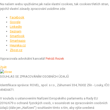
Na našem webu využíváme jak naše vlastní cookies, tak cookies třetích stran,
jejichž vlastní zásady zpracování uvádíme zde:
Facebook
Google
LinkedIn
Seznam
Smartlook
Smartsupp
Heureka.cz
Zbozi.cz
Vypracovala advokátní kancelář
Petráš Rezek
Zpět
SOUHLAS SE ZPRACOVÁNÍM OSOBNÍCH ÚDAJŮ
Identifikace správce: ROVEL, spol. s r.o., Záhumení 334,76302 Zlín - Louky, IČO:
49434471.
V souladu s ustanoveními Nařízení Evropského parlamentu a Rady EU
2016/679 o ochraně fyzických osob, v souvislosti se zpracováním osobních
údajů (dále jen „Nařízení“) souhlasím tímto s tím, aby výše uvedená