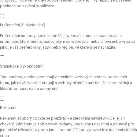
fungovat. Používáme krátkodobé (session cookie) – vymažou se z vašeho
počítače po zavření prohlížeče.
Preferenční (funkcionální)
Preferenční soubory cookie umožňují webové stránce zapamatovat si
informace, které mění způsob, jakým se webová stránka chová nebo vypadá
jako je váš preferovaný jazyk nebo region, ve kterém se nacházíte.
Statistické (výkonnostní)
Tyto soubory cookie pomáhají vlastníkům webových stránek porozumět
tomu, jak návštěvníci interagují s webovými stránkami tím, že shromažďují a
hlásí informace, často anonymně.
Reklamní
Reklamní soubory cookie se používají ke sledování návštěvníků a jejich
chování. Záměrem je zobrazovat reklamy, které jsou relevantní a poutavé pro
jednotlivé uživatele, a proto jsou hodnotnější pro vydavatele a inzerenty třetích
stran.