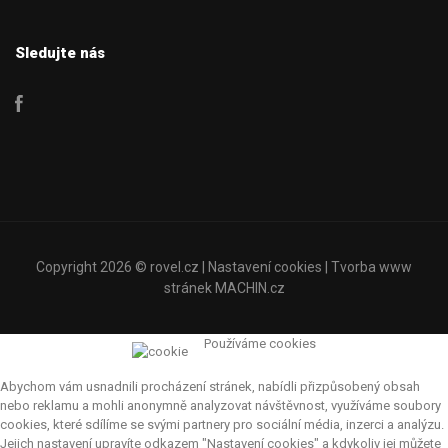
Sledujte nás
Copyright 2026 ©
rovel.cz
|
Nastavení cookies
| Tvorba www
stránek
MACHIN.cz
Používáme cookies
Abychom vám usnadnili procházení stránek, nabídli přizpůsobený obsah
nebo reklamu a mohli anonymně analyzovat návštěvnost, využíváme soubory
cookies, které sdílíme se svými partnery pro sociální média, inzerci a analýzu.
Jejich nastavení upravíte odkazem "Nastavení cookies" a kdykoliv jej můžete