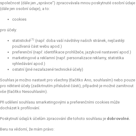
společnost (dále jen „správce“) zpracovávala mnou poskytnuté osobní údaje
(dále jen osobní údaje), a to:
cookies
pro účely:
(1)
statistické
(např. doba vaší návštěvy našich stránek, nejčastěji
používaná část webu apod.)
preferenční (např. identifikace prohlížeče, jazykové nastavení apod.)
marketingové a reklamní (např. personalizace reklamy, statistika
vyhledávání apod.)
ostatní (jiné nezařazené technické účely)
Souhlas je možno nastavit pro všechny (tlačítko Ano, souhlasím) nebo pouze
pro některé účely (zaškrtnutím příslušné části), případně je možné zamítnout
vše (tlačítko Nesouhlasím).
Při udělení souhlasu smarketingovými a preferenčními cookies může
docházet k profilování.
Poskytnutí údajů k účelům zpracování dle tohoto souhlasu je
dobrovolné.
Beru na vědomí, že mám právo: