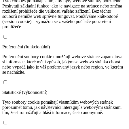
Tyto cookies pomáhají s tím, aby byly webové stránky použitelné.
Poskytují základní funkce jako je navigace na stránce nebo změna
rozlišení prohlížeče dle velikosti vašeho zařízení. Bez těchto
souborů nemůže web správně fungovat. Používáme krátkodobé
(session cookie) – vymažou se z vašeho počítače po zavření
prohlížeče.
Preferenční (funkcionální)
Preferenční soubory cookie umožňují webové stránce zapamatovat
si informace, které mění způsob, jakým se webová stránka chová
nebo vypadá jako je váš preferovaný jazyk nebo region, ve kterém
se nacházíte.
Statistické (výkonnostní)
Tyto soubory cookie pomáhají vlastníkům webových stránek
porozumět tomu, jak návštěvníci interagují s webovými stránkami
tím, že shromažďují a hlásí informace, často anonymně.