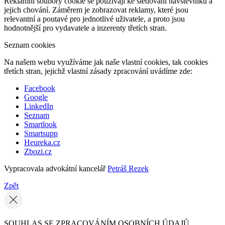
Reklamní soubory cookie se používají ke sledování návštěvníků a
jejich chování. Záměrem je zobrazovat reklamy, které jsou
relevantní a poutavé pro jednotlivé uživatele, a proto jsou
hodnotnější pro vydavatele a inzerenty třetích stran.
Seznam cookies
Na našem webu využíváme jak naše vlastní cookies, tak cookies
třetích stran, jejichž vlastní zásady zpracování uvádíme zde:
Facebook
Google
LinkedIn
Seznam
Smartlook
Smartsupp
Heureka.cz
Zbozi.cz
Vypracovala advokátní kancelář
Petráš Rezek
Zpět
SOUHLAS SE ZPRACOVÁNÍM OSOBNÍCH ÚDAJŮ