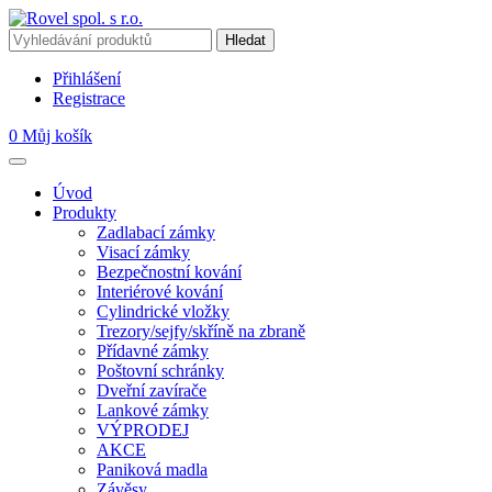
Přihlášení
Registrace
0
Můj košík
Úvod
Produkty
Zadlabací zámky
Visací zámky
Bezpečnostní kování
Interiérové kování
Cylindrické vložky
Trezory/sejfy/skříně na zbraně
Přídavné zámky
Poštovní schránky
Dveřní zavírače
Lankové zámky
VÝPRODEJ
AKCE
Paniková madla
Závěsy