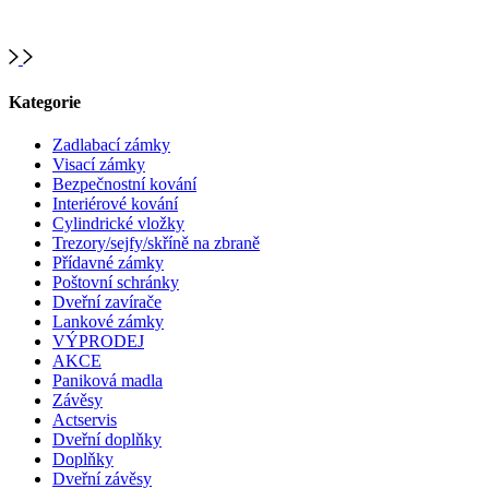
Kategorie
Zadlabací zámky
Visací zámky
Bezpečnostní kování
Interiérové kování
Cylindrické vložky
Trezory/sejfy/skříně na zbraně
Přídavné zámky
Poštovní schránky
Dveřní zavírače
Lankové zámky
VÝPRODEJ
AKCE
Paniková madla
Závěsy
Actservis
Dveřní doplňky
Doplňky
Dveřní závěsy