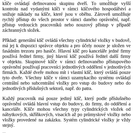
klíče ovládají definovanou skupinu dveří. To umožňuje vyšší
kontrolu nad vydanými klíči v rámci klíčového hospodářství a
snižuje náklady na klíče, které jsou v oběhu. Zároveň umožňuje
rychlý přístup do všech prostor v rámci daného oprávnění, např.
přístup vedoucích pracovníků nebo nouzový přístup v případě
záchranných složek.
Příklad: generální klíč ovládá všechny cylindrické vložky v budově,
má jej k dispozici správce objektu a pro účely nouze je uložen ve
fasádním trezoru pro hasiče. Hlavní klíč pro kanceláře jedné firmy
používá ředitel firmy, jiný hlavní klíč používá ředitel další firmy
v objektu. Skupinové klíče v rámci definovaného přístupového
oprávnění používají pracovníci jednotlivých oddělení v jednotlivých
firmách. Každé dveře mohou mít i vlastní klíč, který ovládá pouze
tyto dveře. Všechny klíče v rámci uzamykacího systému ovládají
centrální nebo subcentrální vložky pro vstup do budovy nebo do
jednotlivých příslušných sektorů, např. do patra.
Každý pracovník má pouze jediný klíč, který podle příslušného
oprávnění ovládá hlavní vstup do budovy, do firmy, do oddělení a
kanceláře. Klíče mohou všechny typy cylindrických vložek od
nábytkových, skříňkových, visacích až po průmyslové vložky nebo
vložky provedené na zakázku. Systém cylindrické vložky je vždy
stejný.