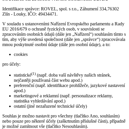
Identifikace správce: ROVEL, spol. s r.o., Záhumení 334,76302
Zlín - Louky, IČO: 49434471.
V souladu s ustanoveními Nařízení Evropského parlamentu a Rady
EU 2016/679 o ochraně fyzických osob, v souvislosti se
zpracováním osobních údajů (dále jen „Nařízení“) souhlasím tímto s
tím, aby výše uvedená společnost (dále jen „správce“) zpracovávala
mnou poskytnuté osobní údaje (dále jen osobní údaje), a to:
cookies
pro účely:
(1)
statistické
(např. doba vaší návštěvy našich stránek,
nejčastěji používaná část webu apod.)
preferenční (např. identifikace prohlížeče, jazykové nastavení
apod.)
marketingové a reklamní (např. personalizace reklamy,
statistika vyhledávání apod.)
ostatní (jiné nezařazené technické účely)
Souhlas je možno nastavit pro všechny (tlačítko Ano, souhlasím)
nebo pouze pro některé účely (zaškrtnutím příslušné části), případně
je možné zamítnout vše (tlačítko Nesouhlasím).