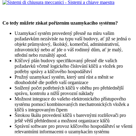
Co tedy můžete získat pořízením uzamykacího systému?
Uzamykací systém provedený přesně na míru vašim
požadavkům nezávisle na typu vaší budovy, ať již se jedná o
objekt průmyslový, školský, komerční, administrativní,
zdravotnický nebo ať jde o váš rodinný dům, ať je malý,
střední nebo rozsáhlý apod.
Klíčový plán budovy specifikovaný přesně dle vašich
požadavků včetně logického číslování klíčů a vložek pro
potřeby správy a klíčového hospodářství
Pružný uzamykací systém, který umí růst a měnit se
dlouhodobě dle potřeb vaší organizace
Snížený počet potřebných klíčů v oběhu pro přehlednější
správu, kontrolu a nižší provozní náklady
Možnost integrace do vašeho elektronického přístupového
systému pomocí kombinovaných mechatronických vložek a
klíčů s integrovaným čipem
Širokou škálu provedení klíčů s barevnými rozlišovači pro
ještě větší přehlednost a možnost organizace klíčů
Správní software pro provoz klíčového hospodářství se všemi
relevantními informacemi o uzamykacím systému