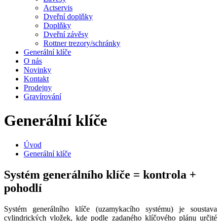
Actservis
Dveřní doplňky
Doplňky
Dveřní závěsy
Rottner trezory/schránky
Generální klíče
O nás
Novinky
Kontakt
Prodejny
Gravírování
Generální klíče
Úvod
Generální klíče
Systém generálního klíče = kontrola +
pohodlí
Systém generálního klíče (uzamykacího systému) je soustava
cylindrických vložek, kde podle zadaného klíčového plánu určité