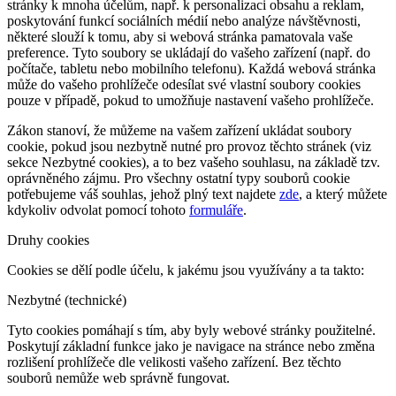
stránky k mnoha účelům, např. k personalizaci obsahu a reklam,
poskytování funkcí sociálních médií nebo analýze návštěvnosti,
některé slouží k tomu, aby si webová stránka pamatovala vaše
preference. Tyto soubory se ukládají do vašeho zařízení (např. do
počítače, tabletu nebo mobilního telefonu). Každá webová stránka
může do vašeho prohlížeče odesílat své vlastní soubory cookies
pouze v případě, pokud to umožňuje nastavení vašeho prohlížeče.
Zákon stanoví, že můžeme na vašem zařízení ukládat soubory
cookie, pokud jsou nezbytně nutné pro provoz těchto stránek (viz
sekce Nezbytné cookies), a to bez vašeho souhlasu, na základě tzv.
oprávněného zájmu. Pro všechny ostatní typy souborů cookie
potřebujeme váš souhlas, jehož plný text najdete
zde
, a který můžete
kdykoliv odvolat pomocí tohoto
formuláře
.
Druhy cookies
Cookies se dělí podle účelu, k jakému jsou využívány a ta takto:
Nezbytné (technické)
Tyto cookies pomáhají s tím, aby byly webové stránky použitelné.
Poskytují základní funkce jako je navigace na stránce nebo změna
rozlišení prohlížeče dle velikosti vašeho zařízení. Bez těchto
souborů nemůže web správně fungovat.