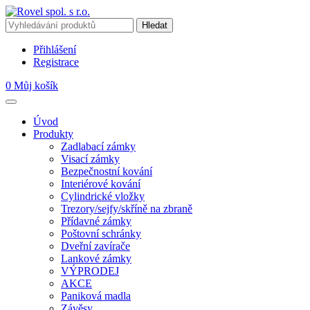
Přihlášení
Registrace
0
Můj košík
Úvod
Produkty
Zadlabací zámky
Visací zámky
Bezpečnostní kování
Interiérové kování
Cylindrické vložky
Trezory/sejfy/skříně na zbraně
Přídavné zámky
Poštovní schránky
Dveřní zavírače
Lankové zámky
VÝPRODEJ
AKCE
Paniková madla
Závěsy