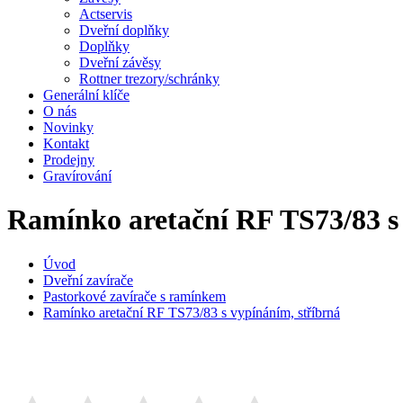
Actservis
Dveřní doplňky
Doplňky
Dveřní závěsy
Rottner trezory/schránky
Generální klíče
O nás
Novinky
Kontakt
Prodejny
Gravírování
Ramínko aretační RF TS73/83 s 
Úvod
Dveřní zavírače
Pastorkové zavírače s ramínkem
Ramínko aretační RF TS73/83 s vypínáním, stříbrná