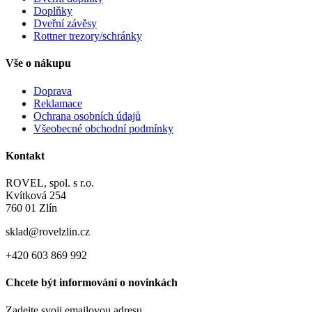
Doplňky
Dveřní závěsy
Rottner trezory/schránky
Vše o nákupu
Doprava
Reklamace
Ochrana osobních údajů
Všeobecné obchodní podmínky
Kontakt
ROVEL, spol. s r.o.
Kvítková 254
760 01 Zlín
sklad@rovelzlin.cz
+420 603 869 992
Chcete být informování o novinkách
Zadejte svoji emailovou adresu