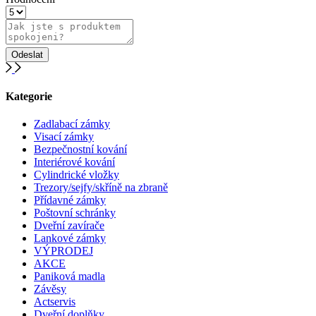
Kategorie
Zadlabací zámky
Visací zámky
Bezpečnostní kování
Interiérové kování
Cylindrické vložky
Trezory/sejfy/skříně na zbraně
Přídavné zámky
Poštovní schránky
Dveřní zavírače
Lankové zámky
VÝPRODEJ
AKCE
Paniková madla
Závěsy
Actservis
Dveřní doplňky