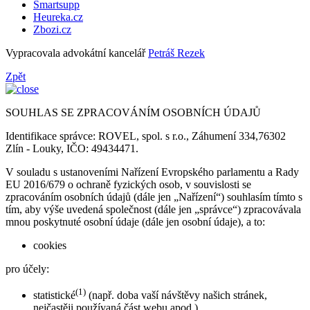
Smartsupp
Heureka.cz
Zbozi.cz
Vypracovala advokátní kancelář
Petráš Rezek
Zpět
SOUHLAS SE ZPRACOVÁNÍM OSOBNÍCH ÚDAJŮ
Identifikace správce: ROVEL, spol. s r.o., Záhumení 334,76302
Zlín - Louky, IČO: 49434471.
V souladu s ustanoveními Nařízení Evropského parlamentu a Rady
EU 2016/679 o ochraně fyzických osob, v souvislosti se
zpracováním osobních údajů (dále jen „Nařízení“) souhlasím tímto s
tím, aby výše uvedená společnost (dále jen „správce“) zpracovávala
mnou poskytnuté osobní údaje (dále jen osobní údaje), a to:
cookies
pro účely:
(1)
statistické
(např. doba vaší návštěvy našich stránek,
nejčastěji používaná část webu apod.)