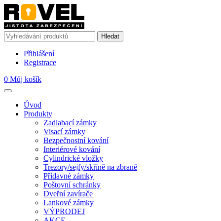
Přihlášení
Registrace
0
Můj košík
Úvod
Produkty
Zadlabací zámky
Visací zámky
Bezpečnostní kování
Interiérové kování
Cylindrické vložky
Trezory/sejfy/skříně na zbraně
Přídavné zámky
Poštovní schránky
Dveřní zavírače
Lankové zámky
VÝPRODEJ
AKCE