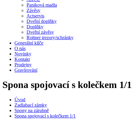
Paniková madla
Závěsy
Actservis
Dveřní doplňky
Doplňky
Dveřní závěsy
Rottner trezory/schránky
Generální klíče
O nás
Novinky
Kontakt
Prodejny
Gravírování
Spona spojovací s kolečkem 1/1
Úvod
Zadlabací zámky
Spony na zárubně
Spona spojovací s kolečkem 1/1