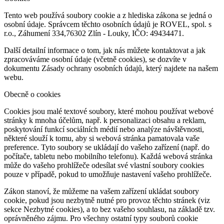
Tento web používá soubory cookie a z hlediska zákona se jedná o
osobní údaje. Správcem těchto osobních údajů je ROVEL, spol. s
r.o., Záhumení 334,76302 Zlín - Louky, IČO: 49434471.
Další detailní informace o tom, jak nás můžete kontaktovat a jak
zpracováváme osobní údaje (včetně cookies), se dozvíte v
dokumentu Zásady ochrany osobních údajů, který najdete na našem
webu.
Obecně o cookies
Cookies jsou malé textové soubory, které mohou používat webové
stránky k mnoha účelům, např. k personalizaci obsahu a reklam,
poskytování funkcí sociálních médií nebo analýze návštěvnosti,
některé slouží k tomu, aby si webová stránka pamatovala vaše
preference. Tyto soubory se ukládají do vašeho zařízení (např. do
počítače, tabletu nebo mobilního telefonu). Každá webová stránka
může do vašeho prohlížeče odesílat své vlastní soubory cookies
pouze v případě, pokud to umožňuje nastavení vašeho prohlížeče.
Zákon stanoví, že můžeme na vašem zařízení ukládat soubory
cookie, pokud jsou nezbytně nutné pro provoz těchto stránek (viz
sekce Nezbytné cookies), a to bez vašeho souhlasu, na základě tzv.
oprávněného zájmu. Pro všechny ostatní typy souborů cookie