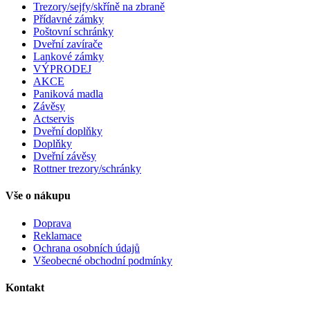
Trezory/sejfy/skříně na zbraně
Přídavné zámky
Poštovní schránky
Dveřní zavírače
Lankové zámky
VÝPRODEJ
AKCE
Paniková madla
Závěsy
Actservis
Dveřní doplňky
Doplňky
Dveřní závěsy
Rottner trezory/schránky
Vše o nákupu
Doprava
Reklamace
Ochrana osobních údajů
Všeobecné obchodní podmínky
Kontakt