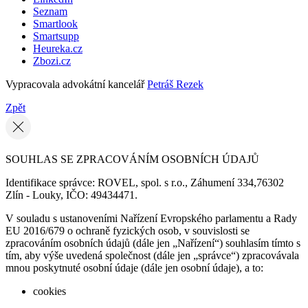
Seznam
Smartlook
Smartsupp
Heureka.cz
Zbozi.cz
Vypracovala advokátní kancelář
Petráš Rezek
Zpět
SOUHLAS SE ZPRACOVÁNÍM OSOBNÍCH ÚDAJŮ
Identifikace správce: ROVEL, spol. s r.o., Záhumení 334,76302
Zlín - Louky, IČO: 49434471.
V souladu s ustanoveními Nařízení Evropského parlamentu a Rady
EU 2016/679 o ochraně fyzických osob, v souvislosti se
zpracováním osobních údajů (dále jen „Nařízení“) souhlasím tímto s
tím, aby výše uvedená společnost (dále jen „správce“) zpracovávala
mnou poskytnuté osobní údaje (dále jen osobní údaje), a to:
cookies