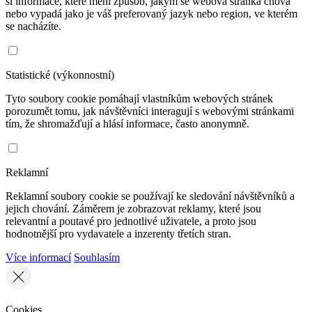
si informace, které mění způsob, jakým se webová stránka chová
nebo vypadá jako je váš preferovaný jazyk nebo region, ve kterém
se nacházíte.
Statistické (výkonnostní)
Tyto soubory cookie pomáhají vlastníkům webových stránek
porozumět tomu, jak návštěvníci interagují s webovými stránkami
tím, že shromažďují a hlásí informace, často anonymně.
Reklamní
Reklamní soubory cookie se používají ke sledování návštěvníků a
jejich chování. Záměrem je zobrazovat reklamy, které jsou
relevantní a poutavé pro jednotlivé uživatele, a proto jsou
hodnotnější pro vydavatele a inzerenty třetích stran.
Více informací
Souhlasím
Cookies