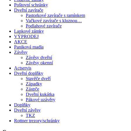
Poštovní schránky
Dveřní zavírače
Pastorkové zavírače s ramínkem
Vačkové zavírače s kluznou…
Podlahové zavírače
Lankové zámky
VÝPRODEJ
AKCE
Paniková madla
Závěsy
Závěsy dveřní
Závěsy okenní
Actservis
Dveřní doplňky
Stavěče dveří
Západky
Zástrče
Dveřní kukátka
Pákové uzávěry
Doplňky
Dveřní závěsy
TKZ
Rottner trezory/schránky