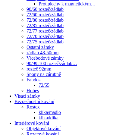
Protiplechy k magnetickým…
90/60 rozteč/zádlab
72/60 rozteč/zádlab
72/80 rozteč/zádlab
72/85 rozteč/zádlab
72/77 rozteč/zádlab
72/70 rozteč/zádlab
72/75 rozteč/zádlab
Ostatní zámky
zádlab 48-50mm
Vícebodové zámky
90/99-100 rozteč/zádlab…
rozteč 92mm
Spony na zárubně
Fabdos
72/55
Hobes
Visací zámky
Bezpečnostní kování
Rostex
klika/madlo
klika/klika
Interiérové kování
Objektové kování
Rozetové kování