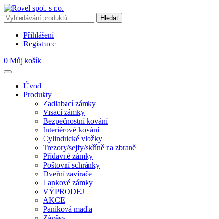
Přihlášení
Registrace
0
Můj košík
Úvod
Produkty
Zadlabací zámky
Visací zámky
Bezpečnostní kování
Interiérové kování
Cylindrické vložky
Trezory/sejfy/skříně na zbraně
Přídavné zámky
Poštovní schránky
Dveřní zavírače
Lankové zámky
VÝPRODEJ
AKCE
Paniková madla
Závěsy