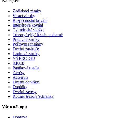
Kategorie
Zadlabací zámky
Visací zámky
Bezpečnostní kování
Interiérové kování
Cylindrické vložky
Trezory/sejfy/skříně na zbraně
Přídavné zámky
Poštovní schránky
Dveřní zavírače
Lankové zámky
VÝPRODEJ
AKCE
Paniková madla
Závěsy
Actservis
Dveřní doplňky
Doplňky
Dveřní závěsy
Rottner trezory/schránky
Vše o nákupu
Doprava