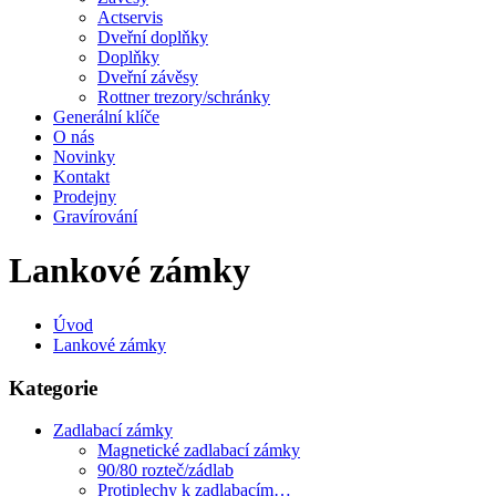
Actservis
Dveřní doplňky
Doplňky
Dveřní závěsy
Rottner trezory/schránky
Generální klíče
O nás
Novinky
Kontakt
Prodejny
Gravírování
Lankové zámky
Úvod
Lankové zámky
Kategorie
Zadlabací zámky
Magnetické zadlabací zámky
90/80 rozteč/zádlab
Protiplechy k zadlabacím…