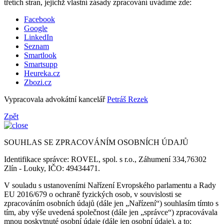
třetích stran, jejichž vlastní zásady zpracování uvádíme zde:
Facebook
Google
LinkedIn
Seznam
Smartlook
Smartsupp
Heureka.cz
Zbozi.cz
Vypracovala advokátní kancelář
Petráš Rezek
Zpět
SOUHLAS SE ZPRACOVÁNÍM OSOBNÍCH ÚDAJŮ
Identifikace správce: ROVEL, spol. s r.o., Záhumení 334,76302
Zlín - Louky, IČO: 49434471.
V souladu s ustanoveními Nařízení Evropského parlamentu a Rady
EU 2016/679 o ochraně fyzických osob, v souvislosti se
zpracováním osobních údajů (dále jen „Nařízení“) souhlasím tímto s
tím, aby výše uvedená společnost (dále jen „správce“) zpracovávala
mnou poskytnuté osobní údaje (dále jen osobní údaje), a to: