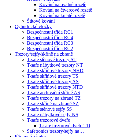
Kování na oválné rozetě
Kování na čtvercové rozetě
Kování na kulaté rozetě
Štítové kování
Cylindrické vložky
Bezpečnostní třída RC1
Bezpečnostní třída RC4
Bezpečnostní třída RC3
Bezpečnostní třída RC2
Trezory/sejfy/skříně na zbraně
T-safe stěnové trezory ST
T-safe nábytkové trezory NT
T-safe skříňové trezory NHD
T-safe skříňové trezory TS
T-safe skříňové trezory AS
T-safe skříňové trezory NTD
T-safe archivační skříně AS
T-safe trezory na zbraně TZ
T-safe skříně na zbraně SZ
T-safe stěnové sejfy SS
T-safe nábytkové sejfy NS
T-safe trezorové dveře
T-safe trezorové dveře TD
Safetronics trezory/sejfy na…
Přídavné zámky