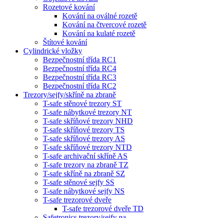
Rozetové kování
Kování na oválné rozetě
Kování na čtvercové rozetě
Kování na kulaté rozetě
Štítové kování
Cylindrické vložky
Bezpečnostní třída RC1
Bezpečnostní třída RC4
Bezpečnostní třída RC3
Bezpečnostní třída RC2
Trezory/sejfy/skříně na zbraně
T-safe stěnové trezory ST
T-safe nábytkové trezory NT
T-safe skříňové trezory NHD
T-safe skříňové trezory TS
T-safe skříňové trezory AS
T-safe skříňové trezory NTD
T-safe archivační skříně AS
T-safe trezory na zbraně TZ
T-safe skříně na zbraně SZ
T-safe stěnové sejfy SS
T-safe nábytkové sejfy NS
T-safe trezorové dveře
T-safe trezorové dveře TD
Safetronics trezory/sejfy na…