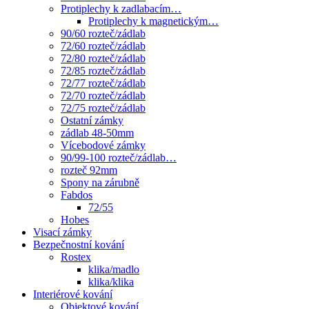
Protiplechy k zadlabacím…
Protiplechy k magnetickým…
90/60 rozteč/zádlab
72/60 rozteč/zádlab
72/80 rozteč/zádlab
72/85 rozteč/zádlab
72/77 rozteč/zádlab
72/70 rozteč/zádlab
72/75 rozteč/zádlab
Ostatní zámky
zádlab 48-50mm
Vícebodové zámky
90/99-100 rozteč/zádlab…
rozteč 92mm
Spony na zárubně
Fabdos
72/55
Hobes
Visací zámky
Bezpečnostní kování
Rostex
klika/madlo
klika/klika
Interiérové kování
Objektové kování