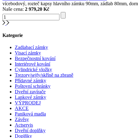
vícebodový, rozteč kapsy hlavního zámku 90mm, zádlab 80mm, dor
Naše cena:
2 979,20 Kč
Kategorie
Zadlabací zámky
Visací zámky
Bezpečnostní kování
Interiérové kování
Cylindrické vložky
Trezory/sejfy/skříně na zbraně
Přídavné zámky
Poštovní schránky
Dveřní zavírače
Lankové zámky
VÝPRODEJ
AKCE
Paniková madla
Závěsy
Actservis
Dveřní doplňky
Doplňky