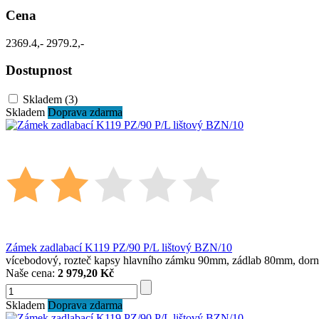
Cena
2369.4,-
2979.2,-
Dostupnost
Skladem
(3)
Skladem
Doprava zdarma
Zámek zadlabací K119 PZ/90 P/L lištový BZN/10
vícebodový, rozteč kapsy hlavního zámku 90mm, zádlab 80mm, dor
Naše cena:
2 979,20 Kč
Skladem
Doprava zdarma