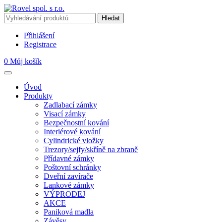
Přihlášení
Registrace
0
Můj košík
Úvod
Produkty
Zadlabací zámky
Visací zámky
Bezpečnostní kování
Interiérové kování
Cylindrické vložky
Trezory/sejfy/skříně na zbraně
Přídavné zámky
Poštovní schránky
Dveřní zavírače
Lankové zámky
VÝPRODEJ
AKCE
Paniková madla
Závěsy