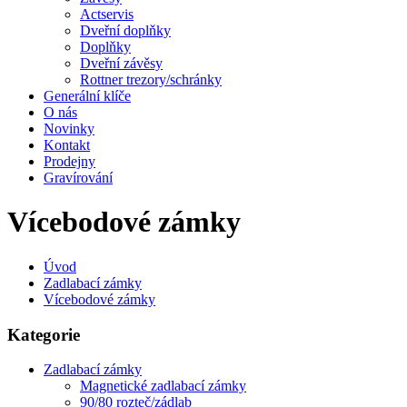
Actservis
Dveřní doplňky
Doplňky
Dveřní závěsy
Rottner trezory/schránky
Generální klíče
O nás
Novinky
Kontakt
Prodejny
Gravírování
Vícebodové zámky
Úvod
Zadlabací zámky
Vícebodové zámky
Kategorie
Zadlabací zámky
Magnetické zadlabací zámky
90/80 rozteč/zádlab