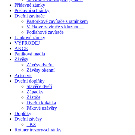
Přídavné zámky
Poštovní schránky
Dveřní zavírače
Pastorkové zavírače s ramínkem
Vačkové zavírače s kluznou…
Podlahové zavírače
Lankové zámky
VÝPRODEJ
AKCE
Paniková madla
Závěsy
Závěsy dveřní
Závěsy okenní
Actservis
Dveřní doplňky
Stavěče dveří
Západky
Zástrče
Dveřní kukátka
Pákové uzávěry
Doplňky
Dveřní závěsy
TKZ
Rottner trezory/schránky